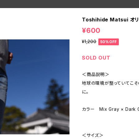
Toshihide Matsu
¥600
¥1,200
50%OFF
SOLD OUT
＜商品説明＞
地球の環境が整っていてこそ
に。
カラー Mix Gray × Dark 
＜サイズ＞