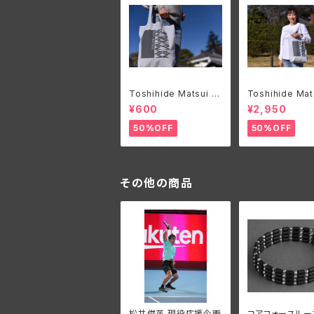
Toshihide Matsui オ
Toshihide Mat
リジナルエコバック
リジナルロングT
¥600
¥2,950
50%OFF
50%OFF
その他の商品
松井俊英 現役応援企画
コアフォースルー