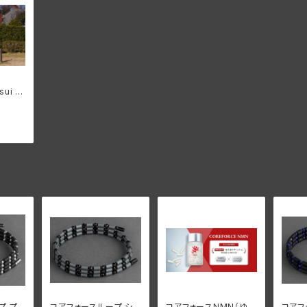
sui オ
シャツ
プ プラ
コアフォースループ シル
コアフォースNMN（ゆう
コアフ