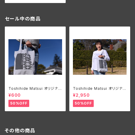
セール中の商品
Toshihide Matsui オリジナル
Toshihide Matsui オリジナル
エコバック
ロングTシャツ
¥600
¥2,950
50%OFF
50%OFF
その他の商品