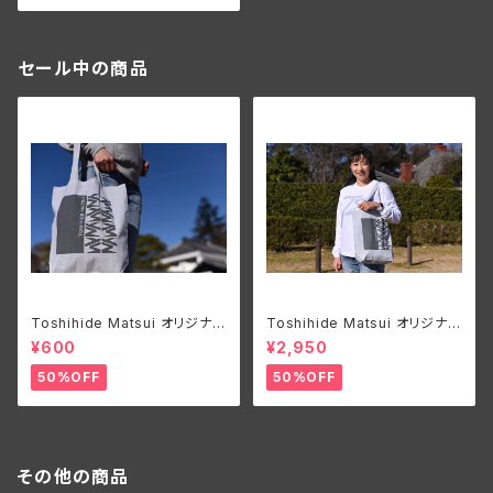
セール中の商品
Toshihide Matsui オリジナル
Toshihide Matsui オリジナル
エコバック
ロングTシャツ
¥600
¥2,950
50%OFF
50%OFF
その他の商品