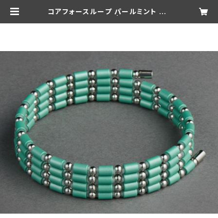
コアフォースループ パールミント SU
S CFL70【正規品】 | 松井俊英 Offi
cial Shop -104 Tennis Shop-