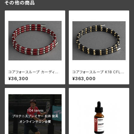
その他の商品
コアフォースループ カーディナ
コアフォースループ K18 CFL5
ルレッド SUS CFL50【正規品】
0【正規品】
¥36,300
¥363,000