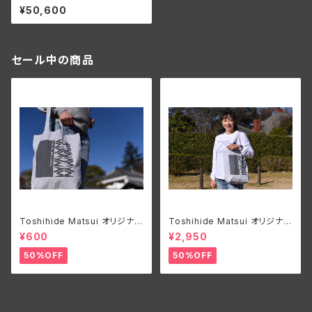
ルレッド SUS CFL70【正規品】
¥50,600
セール中の商品
Toshihide Matsui オリジナル
Toshihide Matsui オリジナル
エコバック
ロングTシャツ
¥600
¥2,950
50%OFF
50%OFF