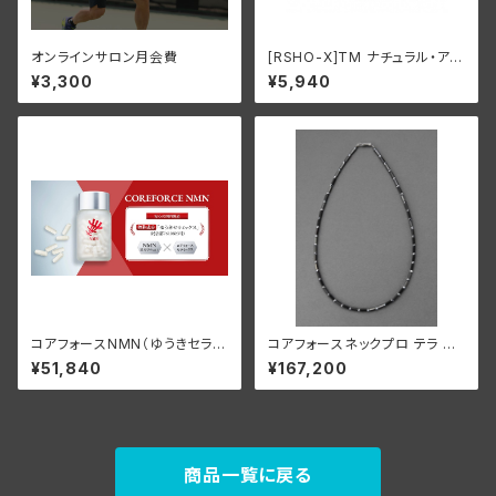
オンラインサロン月会費
[RSHO-X]TM ナチュラル・アイ
ソレートティンクチャ 30ml/50
¥3,300
¥5,940
0mg CBD
コアフォースNMN（ゆうきセラミ
コアフォースネックプロ テラ CF
ックス配合）【正規品】
N44【正規品】
¥51,840
¥167,200
商品一覧に戻る