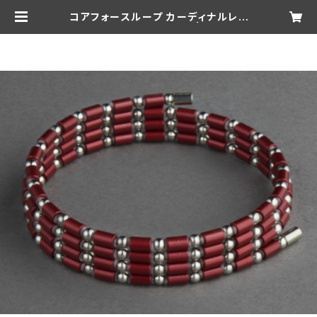
コアフォースループ カーディナルレッ
ド SUS CFL70【正規品】 | 松井俊英
Official Shop -104 Tennis Sho
p-