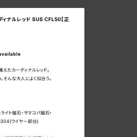
ィナルレッド SUS CFL50【正
available
備えたカーディナルレッド。
。そんな大人によく似合う。
ェライト磁石・サマコバ磁石・
S304(ワイヤー部分)