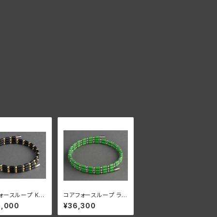
ォースループ K18
コアフォースループ ライ
50【正規品】
ムグリーン SUS CFL5
3,000
¥36,300
0【正規品】