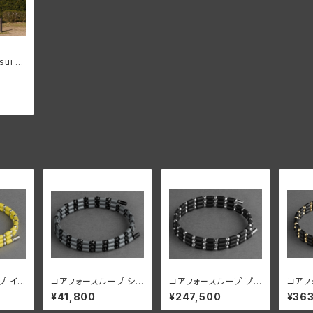
sui オ
シャツ
プ イ
コアフォースループ シル
コアフォースループ プラ
コアフ
L50
バーグレー CFL50【正
チナ CFL50【正規品】
CFL
¥41,800
¥247,500
¥36
規品】