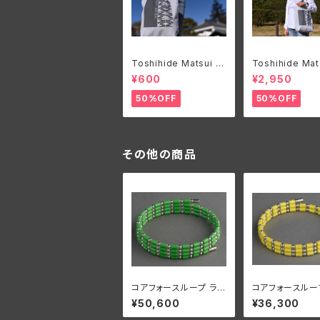
Toshihide Matsui オ
Toshihide Mat
リジナルエコバック
リジナルロングT
¥600
¥2,950
50%OFF
50%OFF
その他の商品
コアフォースループ ライ
コアフォースルー
ムグリーン SUS CFL7
エロー SUS CF
¥50,600
¥36,300
0【正規品】
【正規品】