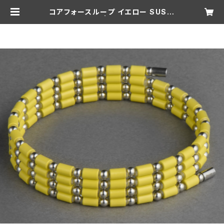
コアフォースループ イエロー SUS C
FL70【正規品】 | 松井俊英 Official
Shop -104 Tennis Shop-