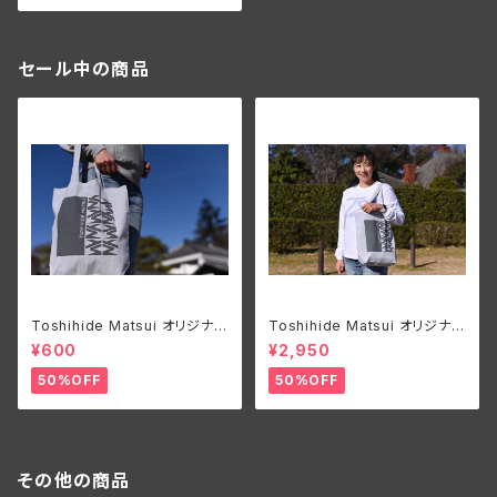
セール中の商品
Toshihide Matsui オリジナル
Toshihide Matsui オリジナル
エコバック
ロングTシャツ
¥600
¥2,950
50%OFF
50%OFF
その他の商品