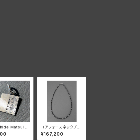
hide Matsui シ
コアフォースネックプロ
ペンダント トップ
テラ CFN44【正規品】
800
¥167,200