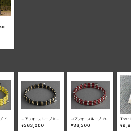
sui オ
シャツ
プ イ
コアフォースループ K18
コアフォースループ カ
Toshi
L70
CFL50【正規品】
ーディナルレッド SUS
ルバー
¥363,000
¥36,300
¥9,
CFL50【正規品】