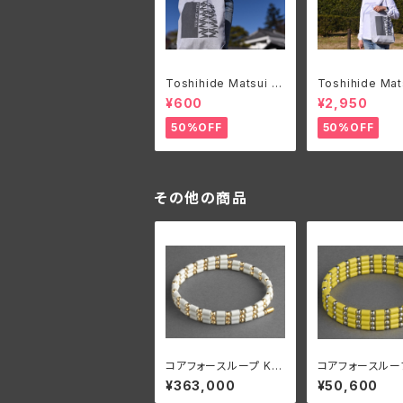
Toshihide Matsui オ
Toshihide Mat
リジナルエコバック
リジナルロングT
¥600
¥2,950
50%OFF
50%OFF
その他の商品
コアフォースループ K18
コアフォースルー
ホワイト CFL50【正規
エロー SUS CF
¥363,000
¥50,600
品】
【正規品】