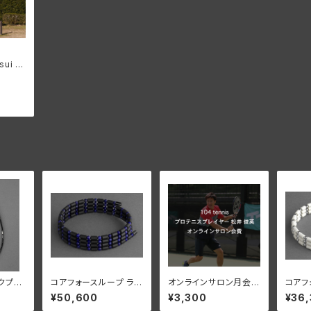
sui オ
シャツ
クプロ
コアフォースループ ラピ
オンラインサロン月会
コアフ
CFN4
スラズリ CFL70【正規
費
S ホワ
¥50,600
¥3,300
¥36
品】
規品】