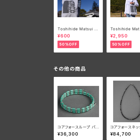
Toshihide Matsui オ
Toshihide Mat
リジナルエコバック
リジナルロングT
¥600
¥2,950
50%OFF
50%OFF
その他の商品
コアフォースループ パ
コアフォースネッ
ールミント SUS CFL5
ブラックスピネル 
¥36,300
¥84,700
0【正規品】
4【正規品】