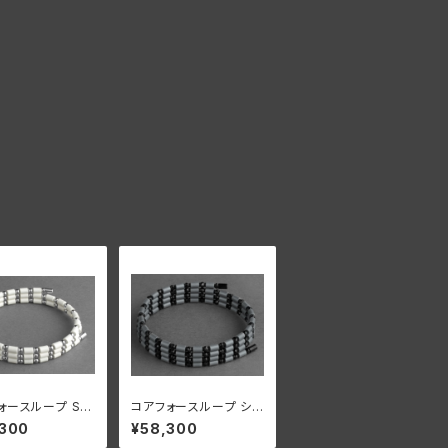
ォースループ SU
コアフォースループ シル
イト CFL50【正
バーグレー CFL70【正
,300
¥58,300
規品】