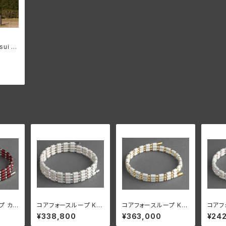
sui オ
シャツ
プ カ
コアフォースループ K14
コアフォースループ K18
コアフ
SUS
WG ホワイト CFL70
ホワイト CFL50【正規
WG ホ
¥338,800
¥363,000
¥24
【正規品】
品】
【正規