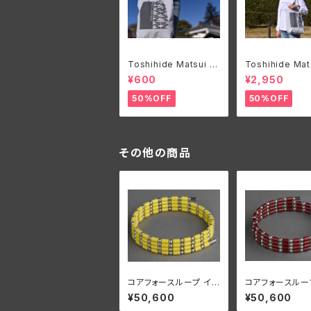
Toshihide Matsui オ
Toshihide Mat
リジナルエコバック
リジナルロングT
¥600
¥2,950
50%OFF
50%OFF
その他の商品
コアフォースループ イ
コアフォースルー
エロー SUS CFL70
ーディナルレッド 
¥50,600
¥50,600
【正規品】
CFL70【正規品】