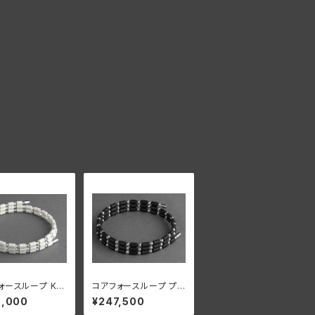
ォースループ K14
コアフォースループ プラ
ワイト CFL50
チナ CFL50【正規品】
2,000
¥247,500
品】